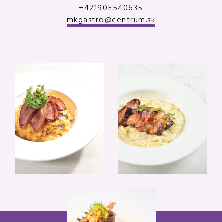
+421905540635
mkgastro@centrum.sk
Galéria