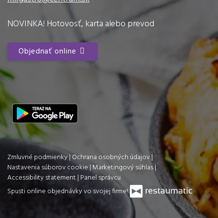
NOVINKA! Hotovosť, karta alebo prevod
Objednať online
Zmluvné podmienky
|
Ochrana osobných údajov
|
Nastavenia súborov cookie
|
Marketingový súhlas
|
Accessibility statement
|
Panel správcu
Spusti online objednávky vo svojej firme!