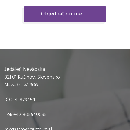
Objednať online
Jedáleň Nevädzka
821 01 Ružinov, Slovensko
Nevädzová 806
IČO:
43879454
Tel: +421905540635
mkgastro@centrum.sk